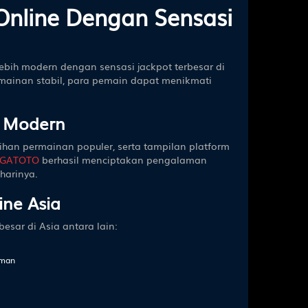
Online Dengan Sensasi
bih modern dengan sensasi jackpot terbesar di
ermainan stabil, para pemain dapat menikmati
 Modern
han permainan populer, serta tampilan platform
GATOTO
berhasil menciptakan pengalaman
harinya.
ne Asia
sar di Asia antara lain:
aman