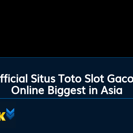
cial Situs Toto Slot Gac
Online Biggest in Asia