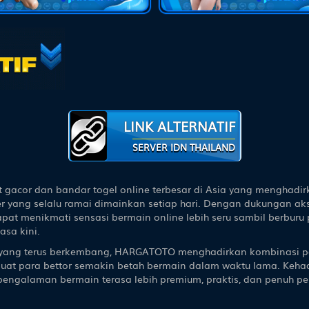
LINK ALTERNATIF
SERVER IDN THAILAND
lot gacor dan bandar togel online terbesar di Asia yang mengha
er yang selalu ramai dimainkan setiap hari. Dengan dukungan ak
pat menikmati sensasi bermain online lebih seru sambil berburu 
asa kini.
yang terus berkembang, HARGATOTO menghadirkan kombinasi perm
uat para bettor semakin betah bermain dalam waktu lama. Kehadi
pengalaman bermain terasa lebih premium, praktis, dan penuh p