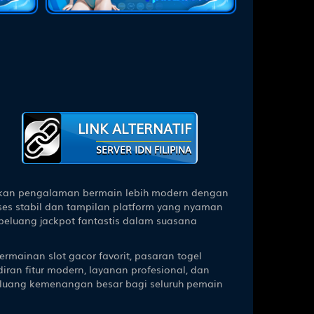
LINK ALTERNATIF
SERVER IDN FILIPINA
dirkan pengalaman bermain lebih modern dengan
ses stabil dan tampilan platform yang nyaman
peluang jackpot fantastis dalam suasana
ainan slot gacor favorit, pasaran togel
ran fitur modern, layanan profesional, dan
eluang kemenangan besar bagi seluruh pemain