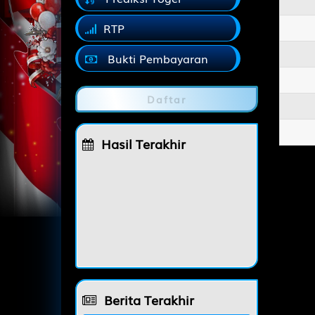
RTP
Bukti Pembayaran
Daftar
Hasil Terakhir
NEWJERSEYMID
2
7
0
5
KENTUCKYMID
5
9
8
9
INDIANAMID
3
9
4
1
TENNESSE MID
7
3
3
1
Berita Terakhir