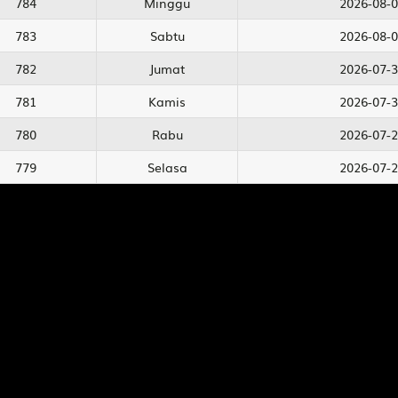
784
Minggu
2026-08-0
783
Sabtu
2026-08-0
782
Jumat
2026-07-3
781
Kamis
2026-07-3
780
Rabu
2026-07-2
779
Selasa
2026-07-2