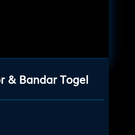
or & Bandar Togel