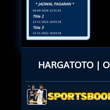
* JADWAL PASARAN *
04-04-2026 12:51:41
Title 2
12-11-2022 16:03:16
Title 3
12-11-2022 16:03:16
HARGATOTO | Offi